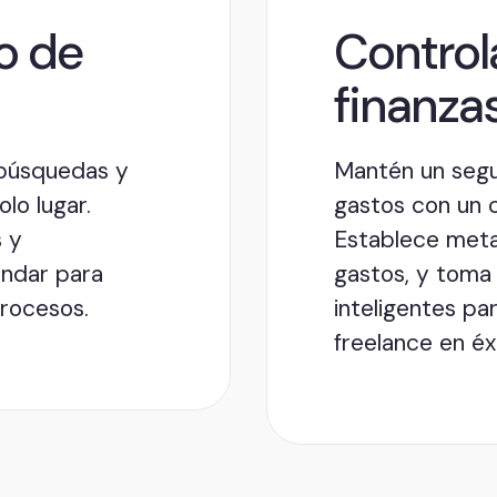
jo de
Control
finanza
 búsquedas y
Mantén un segu
lo lugar.
gastos con un co
s y
Establece meta
ándar para
gastos, y toma 
procesos.
inteligentes p
freelance en éx