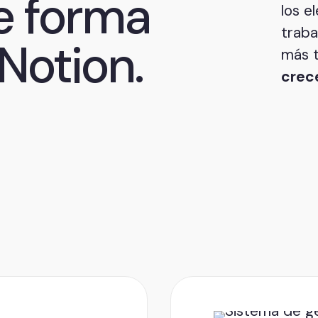
e forma
los e
traba
 Notion.
más t
crece