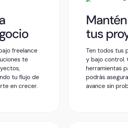
la
Mantén 
egocio
tus pro
bajo freelance
Ten todos tus 
luciones te
y bajo control
oyectos,
herramientas pa
do tu flujo de
podrás asegura
rte en crecer.
avance sin prob