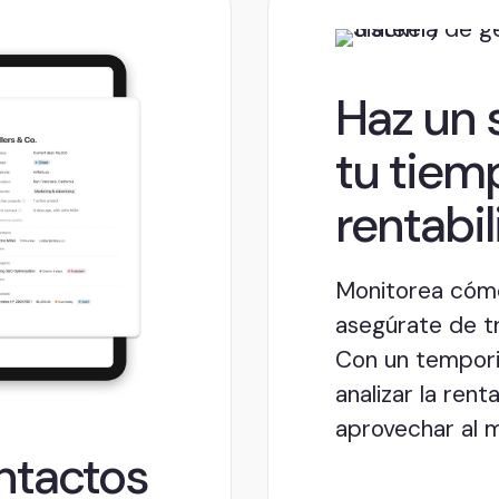
Haz un 
tu tiem
rentabi
Monitorea cómo
asegúrate de tr
Con un tempori
analizar la ren
aprovechar al m
ntactos