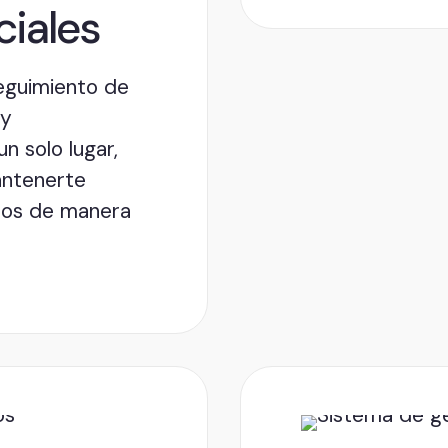
ciales
eguimiento de
 y
n solo lugar,
antenerte
dos de manera