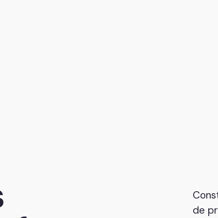
s
Const
de p