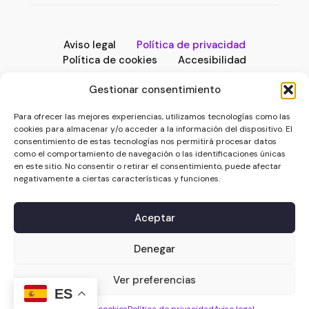
Aviso legal
Política de privacidad
Política de cookies
Accesibilidad
Gestionar consentimiento
Programa Kit Digital cofinanciado por los fondos Next
Para ofrecer las mejores experiencias, utilizamos tecnologías como las
Generation (EU) del Plan de Recuperación y
cookies para almacenar y/o acceder a la información del dispositivo. El
Resiliencia
consentimiento de estas tecnologías nos permitirá procesar datos
como el comportamiento de navegación o las identificaciones únicas
en este sitio. No consentir o retirar el consentimiento, puede afectar
negativamente a ciertas características y funciones.
Aceptar
Denegar
© 2025 Notion Rocks | Hecho en Wordpress con
cariño por
HUB de Comunicación
Ver preferencias
ES