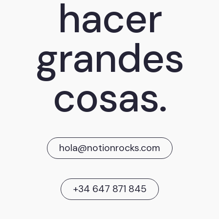
hacer
grandes
cosas.
hola@notionrocks.com
+34 647 871 845